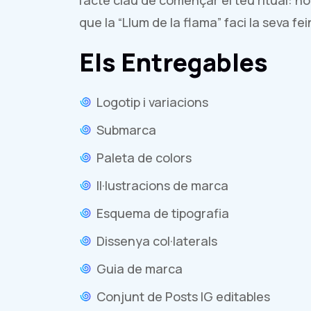
l'acte clau de començar el teu ritual: 
que la “Llum de la flama” faci la seva fei
Els Entregables
Logotip i variacions
Submarca
Paleta de colors
Il·lustracions de marca
Esquema de tipografia
Dissenya col·laterals
Guia de marca
Conjunt de Posts IG editables