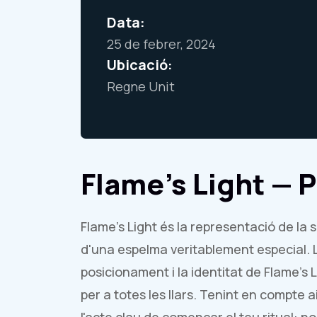
Data:
25 de febrer, 2024
Ubicació:
Regne Unit
Flame's Light — 
Flame's Light és la representació de la so
d'una espelma veritablement especial. L
posicionament i la identitat de Flame's L
per a totes les llars. Tenint en compt