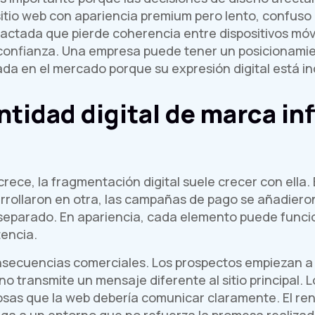
itio web con apariencia premium pero lento, confuso o
dactada que pierde coherencia entre dispositivos móvi
onfianza. Una empresa puede tener un posicionamient
da en el mercado porque su expresión digital está i
ntidad digital de marca inf
ce, la fragmentación digital suele crecer con ella. E
rrollaron en otra, las campañas de pago se añadiero
 separado. En apariencia, cada elemento puede funci
encia.
nsecuencias comerciales. Los prospectos empiezan a c
o transmite un mensaje diferente al sitio principal. 
osas que la web debería comunicar claramente. El re
lega a un entorno que no refuerza la promesa realizad