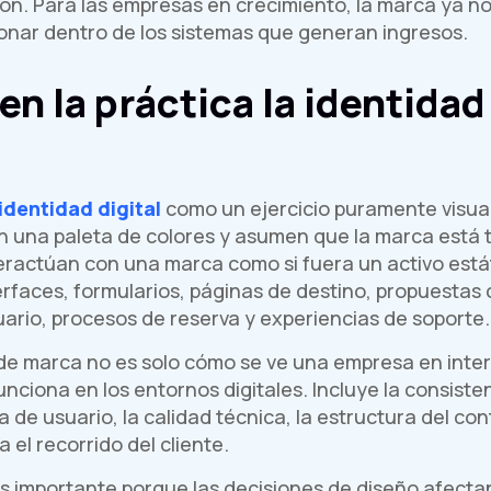
ón. Para las empresas en crecimiento, la marca ya no 
onar dentro de los sistemas que generan ingresos.
en la práctica la identidad
 identidad digital
como un ejercicio puramente visual
can una paleta de colores y asumen que la marca está 
nteractúan con una marca como si fuera un activo está
rfaces, formularios, páginas de destino, propuestas 
uario, procesos de reserva y experiencias de soporte.
al de marca no es solo cómo se ve una empresa en inte
iona en los entornos digitales. Incluye la consistenc
a de usuario, la calidad técnica, la estructura del cont
a el recorrido del cliente.
es importante porque las decisiones de diseño afecta