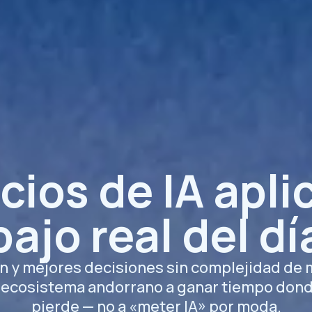
cios de IA apl
bajo real del dí
n y mejores decisiones sin complejidad de
l ecosistema andorrano a ganar tiempo dond
pierde — no a «meter IA» por moda.