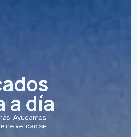
icados
a a día
 más. Ayudamos
e de verdad se