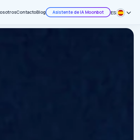
nosotros
Contacto
Blog
Asistente de IA Moonbot
ES