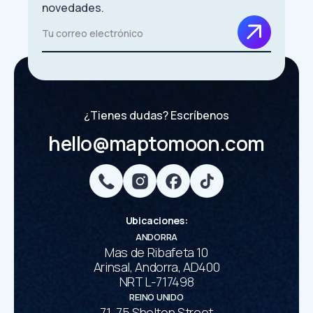
novedades.
¿Tienes dudas? Escríbenos
hello@maptomoon.com
Ubicaciones
:
ANDORRA
Mas de Ribafeta 10
Arinsal, Andorra, AD400
NRT L-717498
REINO UNIDO
71-75 Shelton Street