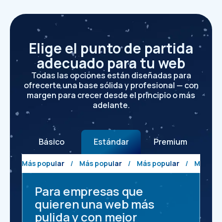
Elige el punto de partida
adecuado para tu web
Todas las opciones están diseñadas para
ofrecerte una base sólida y profesional — con
margen para crecer desde el principio o más
adelante.
Básico
Estándar
Premium
Más popular
/
Más popular
/
Más popular
/
Más pop
Para empresas que
quieren una web más
pulida y con mejor