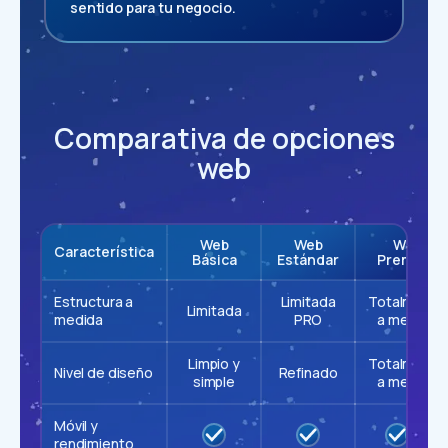
sentido para tu negocio.
Comparativa de opciones
web
Web
Web
Web
Característica
Básica
Estándar
Premium
Estructura a
Limitada
Totalmente
Limitada
medida
PRO
a medida
Limpio y
Totalmente
Nivel de diseño
Refinado
simple
a medida
Móvil y
rendimiento