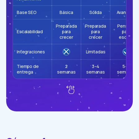
Base SEO
Básica
Sólida
Avanzada
Preparada
Preparada
Pensada
Escalabilidad
para
para
para
crecer
crecer
escalar
Integraciones
Limitadas
Tiempo de
2
3–4
5–8
entrega
semanas
semanas
semanas